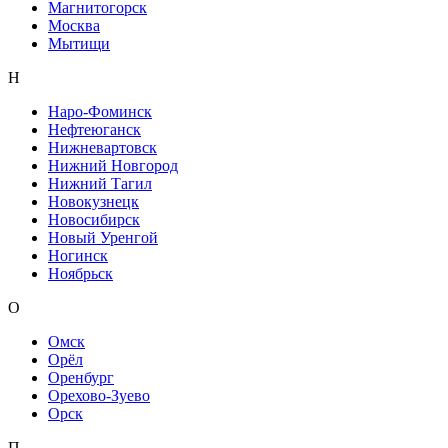
Магнитогорск
Москва
Мытищи
Н
Наро-Фоминск
Нефтеюганск
Нижневартовск
Нижний Новгород
Нижний Тагил
Новокузнецк
Новосибирск
Новый Уренгой
Ногинск
Ноябрьск
О
Омск
Орёл
Оренбург
Орехово-Зуево
Орск
П