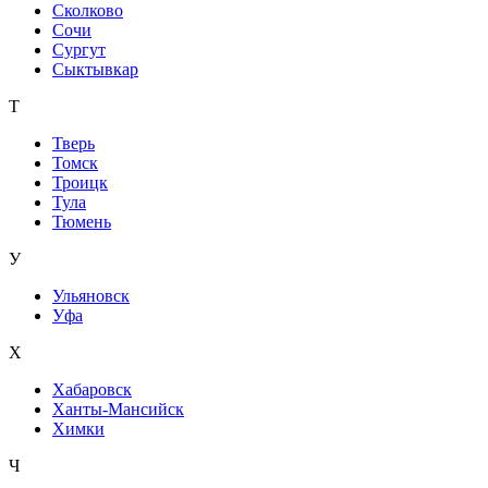
Сколково
Сочи
Сургут
Сыктывкар
Т
Тверь
Томск
Троицк
Тула
Тюмень
У
Ульяновск
Уфа
Х
Хабаровск
Ханты-Мансийск
Химки
Ч