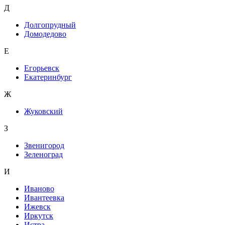
Д
Долгопрудный
Домодедово
Е
Егорьевск
Екатеринбург
Ж
Жуковский
З
Звенигород
Зеленоград
И
Иваново
Ивантеевка
Ижевск
Иркутск
Истра