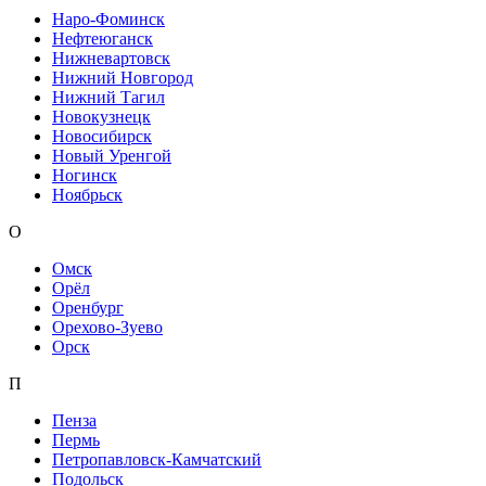
Наро-Фоминск
Нефтеюганск
Нижневартовск
Нижний Новгород
Нижний Тагил
Новокузнецк
Новосибирск
Новый Уренгой
Ногинск
Ноябрьск
О
Омск
Орёл
Оренбург
Орехово-Зуево
Орск
П
Пенза
Пермь
Петропавловск-Камчатский
Подольск