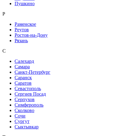
Пушкино
Р
Раменское
Реутов
Ростов-на-Дону
Рязань
С
Салехард
Самара
Санкт-Петербург
Саранск
Саратов
Севастополь
Сергиев Посад
Серпухов
Симферополь
Сколково
Сочи
Сургут
Сыктывкар