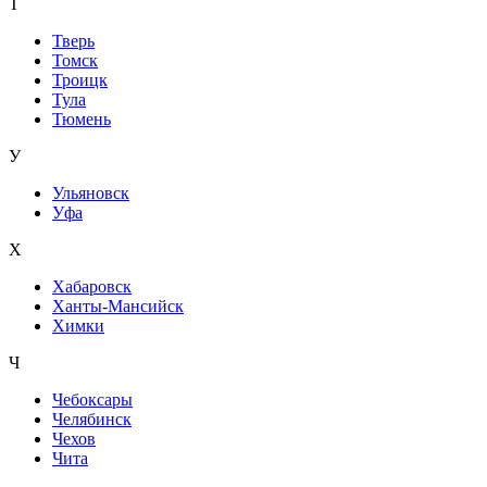
Т
Тверь
Томск
Троицк
Тула
Тюмень
У
Ульяновск
Уфа
Х
Хабаровск
Ханты-Мансийск
Химки
Ч
Чебоксары
Челябинск
Чехов
Чита