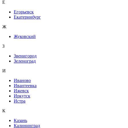
Е
Егорьевск
Екатеринбург
Ж
Жуковский
З
Звенигород
Зеленоград
И
Иваново
Ивантеевка
Ижевск
Иркутск
Истра
К
Казань
Калининград