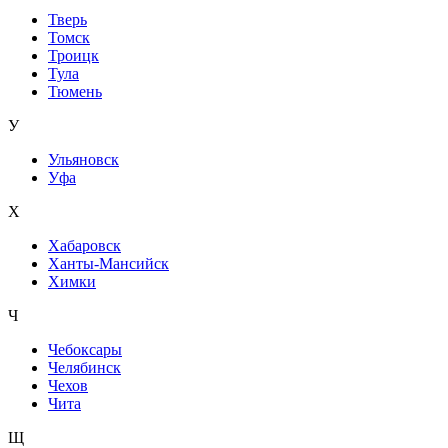
Тверь
Томск
Троицк
Тула
Тюмень
У
Ульяновск
Уфа
Х
Хабаровск
Ханты-Мансийск
Химки
Ч
Чебоксары
Челябинск
Чехов
Чита
Щ