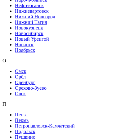
Нефтеюганск
Нижневартовск
Нижний Новгород
Нижний Тагил
Новокузнецк
Новосибирск
Новый Уренгой
Ногинск
Ноябрьск
О
Омск
Орёл
Оренбург
Орехово-Зуево
Орск
П
Пенза
Пермь
Петропавловск-Камчатский
Подольск
Пушкино