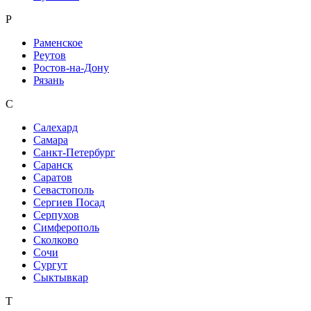
Р
Раменское
Реутов
Ростов-на-Дону
Рязань
С
Салехард
Самара
Санкт-Петербург
Саранск
Саратов
Севастополь
Сергиев Посад
Серпухов
Симферополь
Сколково
Сочи
Сургут
Сыктывкар
Т